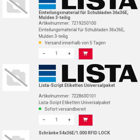
Einteilungsmaterial für Schubladen 36x36E,
Mulden 3-teilig
Artikelnummer:
7219250100
Einteilungsmaterial für Schubladen 36x36E,
Mulden 3-teilig
Versand innerhalb von 5 Tagen
–
+
Menge: 1
L
Lista-Script Etiketten Universalpaket
Artikelnummer:
7228600101
Lista-Script Etiketten Universalpaket
Sofort versandbereit
–
+
Menge: 1
Schränke 54x36E/1.000 RFID LOCK