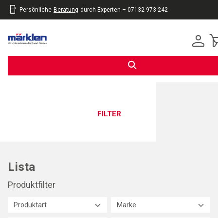
Persönliche
Beratung
durch Experten – 07132 973 242
inhalt
eite
gen
FILTER
Lista
Produktfilter
Produktart
Marke