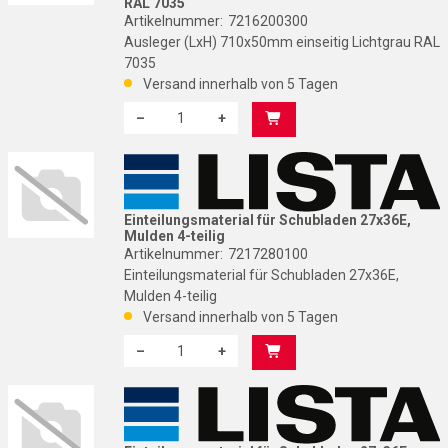
RAL 7035
Artikelnummer:
7216200300
Ausleger (LxH) 710x50mm einseitig Lichtgrau RAL
7035
Versand innerhalb von 5 Tagen
–
+
Menge: 1
L
Einteilungsmaterial für Schubladen 27x36E,
Mulden 4-teilig
Artikelnummer:
7217280100
Einteilungsmaterial für Schubladen 27x36E,
Mulden 4-teilig
Versand innerhalb von 5 Tagen
–
+
Menge: 1
L