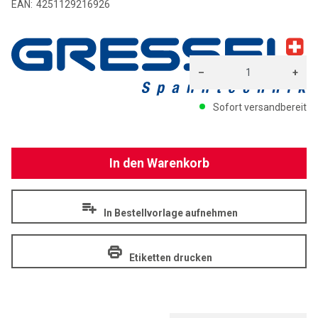
EAN:
4251129216926
GR
–
+
Menge: 1
Sofort versandbereit
In den Warenkorb
In Bestellvorlage aufnehmen
Etiketten drucken