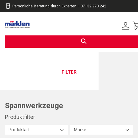
Persönliche
Beratung
durch Experten – 07132 973 242
inhalt
eite
gen
FILTER
Spannwerkzeuge
Produktfilter
Produktart
Marke