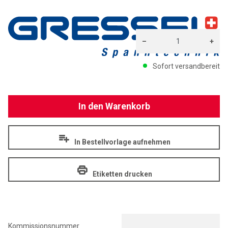
GR
–
+
Menge: 1
Sofort versandbereit
In den Warenkorb
In Bestellvorlage aufnehmen
Etiketten drucken
Kommissionsnummer