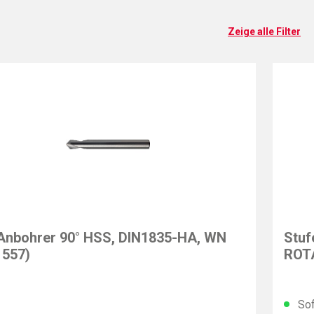
Zeige alle Filter
EXAC
nbohrer 90° HSS, DIN1835-HA, WN
Stuf
 557)
ROTA
Sof