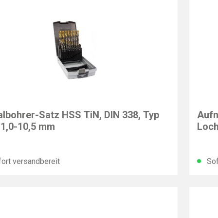
ING
ALPE
albohrer-Satz HSS TiN, DIN 338, Typ
Aufn
 1,0-10,5 mm
Loc
ort versandbereit
Sof