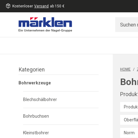
Kostenloser
Versand
ab 150 €
inhalt
eite
gen
Kategorien
Filter
HOME
/
überspringen
Boh
Bohrwerkzeuge
Produkt
Blechschälbohrer
Produk
Bohrbuchsen
Oberfl
Kleinstbohrer
Norm