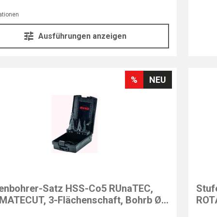
ationen
Ausführungen anzeigen
%
NEU
EXAC
fenbohrer-Satz HSS-Co5 RUnaTEC,
Stuf
MATECUT, 3-Flächenschaft, Bohrb Ø
ROTA
0 mm