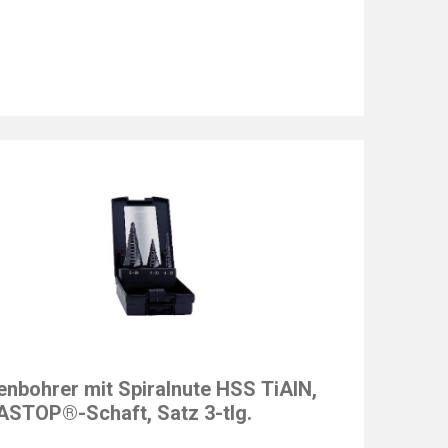
T
enbohrer mit Spiralnute HSS TiAlN,
STOP®-Schaft, Satz 3-tlg.