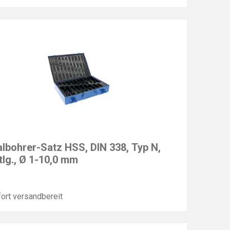
EC
albohrer-Satz HSS, DIN 338, Typ N,
tlg., Ø 1-10,0 mm
ort versandbereit