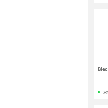
EXAC
Blec
Sof