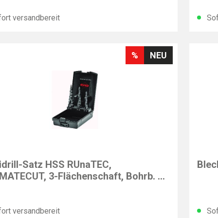
ort versandbereit
Sof
%
NEU
EXAC
idrill-Satz HSS RUnaTEC,
Blec
MATECUT, 3-Flächenschaft, Bohrb. Ø
0 mm
ort versandbereit
Sof