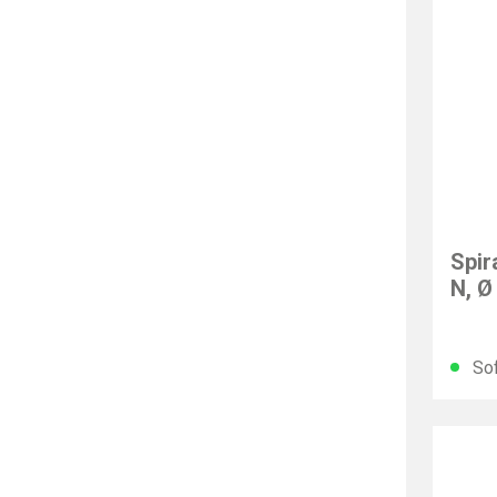
GÜHR
Spir
N, Ø
Sof