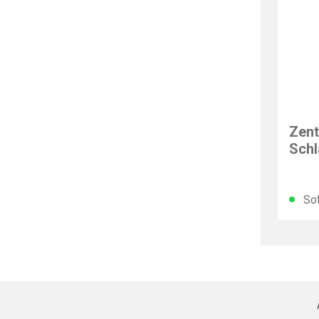
ALPE
Zent
Schl
Sof