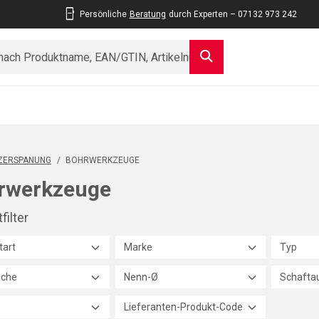
Persönliche
Beratung
durch Experten – 07132 973 242
ZERSPANUNG
/
BOHRWERKZEUGE
rwerkzeuge
filter
tart
Marke
Typ
äche
Nenn-Ø
Schafta
Lieferanten-Produkt-Code