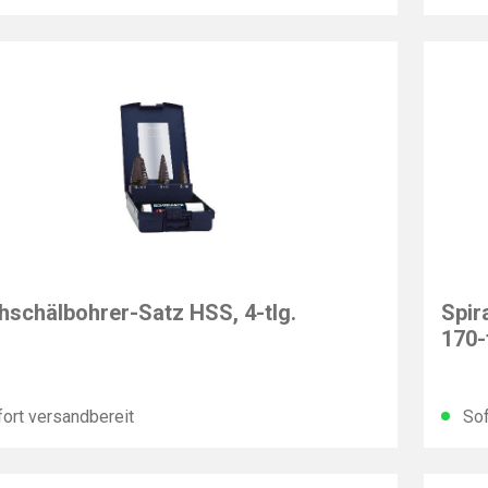
T
IMAT
hschälbohrer-Satz HSS, 4-tlg.
Spir
170-
ort versandbereit
Sof