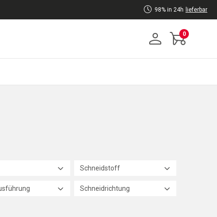
98% in 24h
lieferbar
0
Schneidstoff
usführung
Schneidrichtung