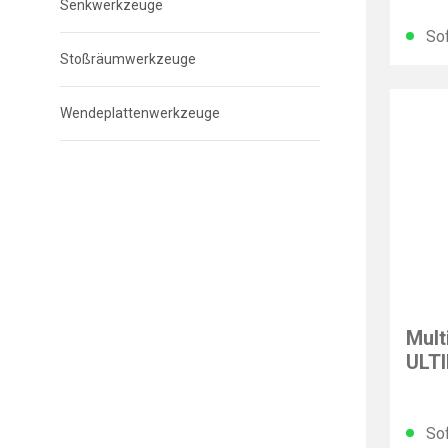
Senkwerkzeuge
Sof
Stoßräumwerkzeuge
Wendeplattenwerkzeuge
RUKO
Mult
ULTI
6-2
Sof