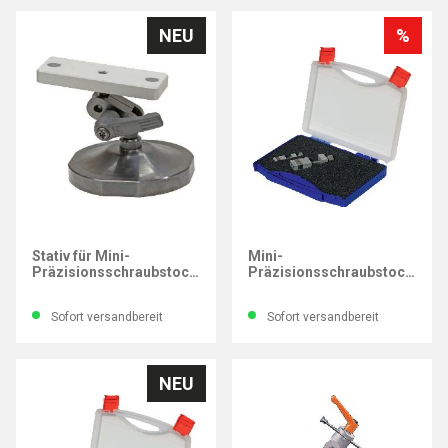
NEU
%
IMATEC
IMATEC
Stativ für Mini-
Mini-
Präzisionsschraubstock-
Präzisionsschraubstock-
Satz 15, 25, 35 mm
Satz Backenbreite 15 und
25 mm
Sofort versandbereit
Sofort versandbereit
NEU