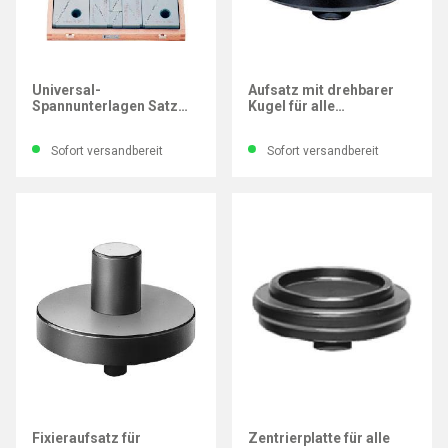
AMF
AMF
Universal-
Aufsatz mit drehbarer
Spannunterlagen Satz
Kugel für alle
Auflagenhöhe 22-208
Schraubböcke mit
mm
Zentrierloch-Ø12 mm
Sofort versandbereit
Sofort versandbereit
AMF
AMF
Fixieraufsatz für
Zentrierplatte für alle