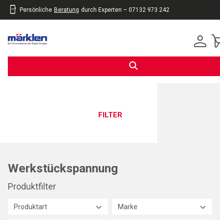
Persönliche
Beratung
durch Experten – 07132 973 242
inhalt
eite
gen
FILTER
Werkstückspannung
Produktfilter
Produktart
Marke