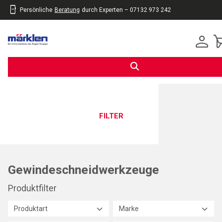
Persönliche
Beratung
durch Experten – 07132 973 242
inhalt
eite
gen
FILTER
Gewindeschneidwerkzeuge
Produktfilter
Produktart
Marke