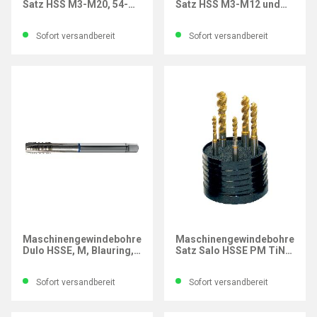
Satz HSS M3-M20, 54-
Satz HSS M3-M12 und
tlg.
Kernlochbohrer, 44-tlg.
Sofort versandbereit
Sofort versandbereit
GÜHRING
GÜHRING
Maschinengewindebohrer
Maschinengewindebohrer-
Dulo HSSE, M, Blauring,
Satz Salo HSSE PM TiN,
DIN376, Z ausgesetzt,
M, PowerTap, 5-tlg.
Gewinde M12
Sofort versandbereit
Sofort versandbereit