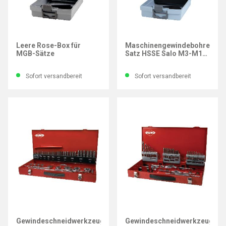
RUKO
RUKO
Leere Rose-Box für
Maschinengewindebohrer-
MGB-Sätze
Satz HSSE Salo M3-M12
und Kernlochbohrer, 14-
tlg.
Sofort versandbereit
Sofort versandbereit
RUKO
RUKO
Gewindeschneidwerkzeug-
Gewindeschneidwerkzeug-