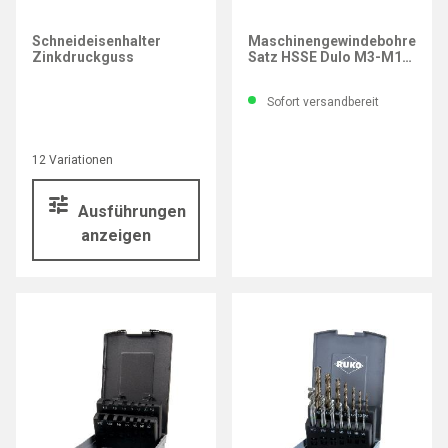
RUKO
Schneideisenhalter
Maschinengewindebohrer-
Zinkdruckguss
Satz HSSE Dulo M3-M12
und Spiralbohrer, 14-tlg.
Sofort versandbereit
12 Variationen
Ausführungen
anzeigen