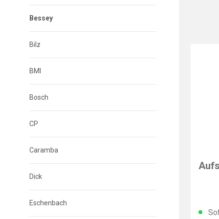
Bessey
Bilz
BMI
Bosch
CP
Caramba
BESS
Auf
Dick
Eschenbach
Sof