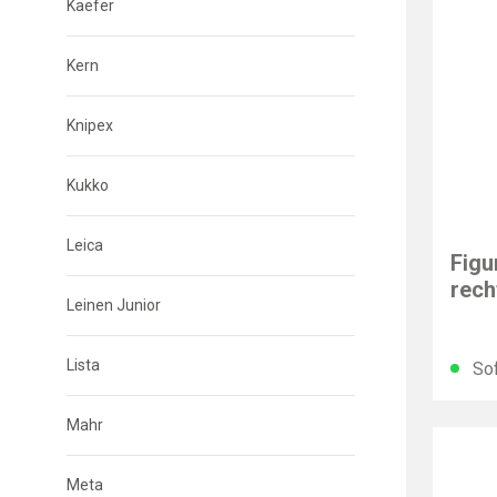
Kaefer
Kern
Knipex
Kukko
BESS
Leica
Figu
rech
Leinen Junior
Lista
Sof
Mahr
Meta