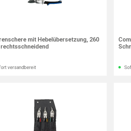
EY
BESS
renschere mit Hebelübersetzung, 260
Comb
rechtsschneidend
Schn
ort versandbereit
Sof