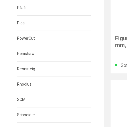
Pfaff
Pica
BESS
Figu
PowerCut
mm, 
Renishaw
Sof
Rennsteig
Rhodius
SCM
Schneider