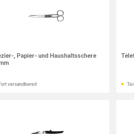
EY
BESS
zier-, Papier- und Haushaltsschere
Tele
 mm
ort versandbereit
Tei