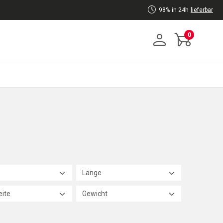
98% in 24h
lieferbar
0
Länge
ite
Gewicht