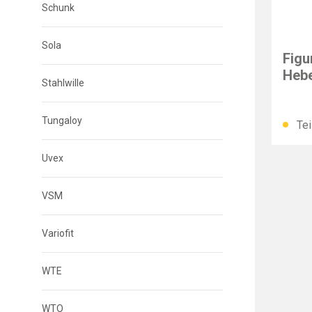
Schunk
BESS
Sola
Figu
Hebe
Stahlwille
Tungaloy
Tei
Uvex
VSM
Variofit
WTE
WTO