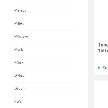
Metabo
Miltex
Mitutoyo
BESS
Tape
Munk
150
Nilfisk
Sof
Ortlieb
Osborn
PWB