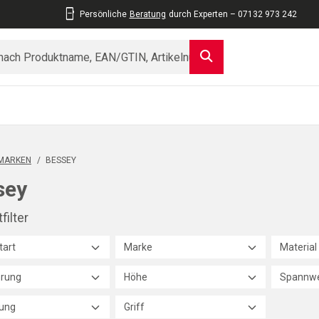
Persönliche
Beratung
durch Experten – 07132 973 242
MARKEN
/
BESSEY
sey
filter
tart
Marke
Material
rung
Höhe
Spannwe
ung
Griff