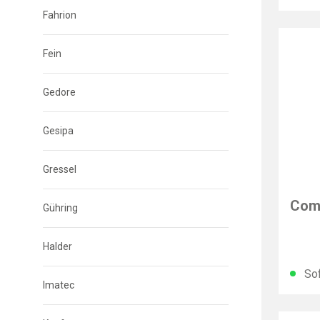
Fahrion
Fein
Gedore
Gesipa
Gressel
BESS
Com
Gühring
Halder
Sof
Imatec