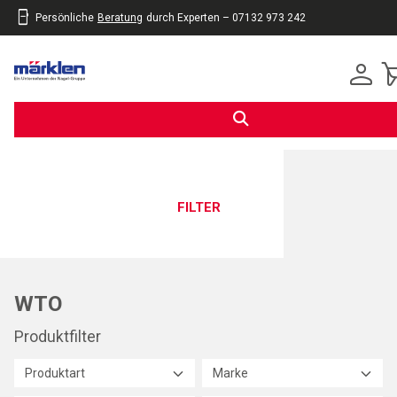
Persönliche
Beratung
durch Experten – 07132 973 242
inhalt
eite
gen
FILTER
WTO
Produktfilter
Produktart
Marke