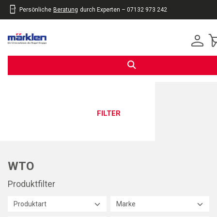
Persönliche
Beratung
durch Experten – 07132 973 242
inhalt
eite
gen
FILTER
WTO
Produktfilter
Produktart
Marke