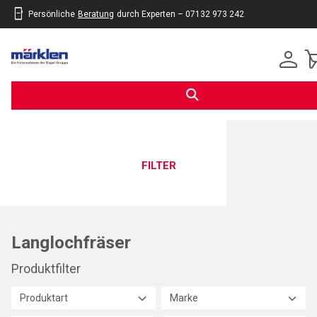
Persönliche
Beratung
durch Experten – 07132 973 242
inhalt
eite
gen
FILTER
Langlochfräser
Produktfilter
Produktart
Marke