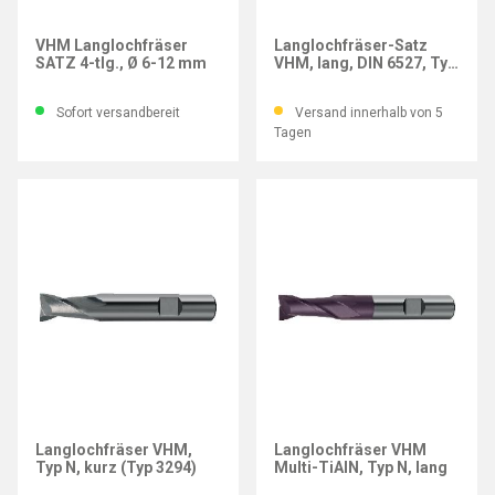
IMATEC
GÜHRING
VHM Langlochfräser
Langlochfräser-Satz
SATZ 4-tlg., Ø 6-12 mm
VHM, lang, DIN 6527, Typ
N, 4-tlg.
Sofort versandbereit
Versand innerhalb von 5
Tagen
Langlochfräser VHM,
Langlochfräser VHM
Typ N, kurz (Typ 3294)
Multi-TiAlN, Typ N, lang