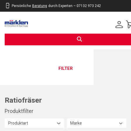
Persönliche
Beratung
durch Experten – 07132 973 242
inhalt
eite
gen
FILTER
Ratiofräser
Produktfilter
Produktart
Marke